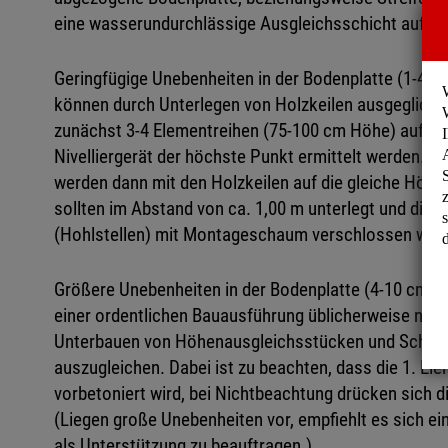
eine wasserundurchlässige Ausgleichsschicht aufbri
Geringfügige Unebenheiten in der Bodenplatte (1-4 
können durch Unterlegen von Holzkeilen ausgeglich
zunächst 3-4 Elementreihen (75-100 cm Höhe) aufges
Nivelliergerät der höchste Punkt ermittelt werden. Di
werden dann mit den Holzkeilen auf die gleiche Höhe 
sollten im Abstand von ca. 1,00 m unterlegt und die
(Hohlstellen) mit Montageschaum verschlossen wer
Größere Unebenheiten in der Bodenplatte (4-10 cm Hö
einer ordentlichen Bauausführung üblicherweise nic
Unterbauen von Höhenausgleichsstücken und Schräg
auszugleichen. Dabei ist zu beachten, dass die 1. El
vorbetoniert wird, bei Nichtbeachtung drücken sich d
(Liegen große Unebenheiten vor, empfiehlt es sich e
als Unterstützung zu beauftragen.)