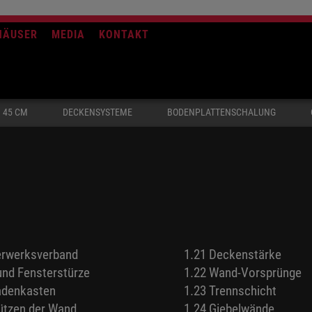
HÄUSER
MEDIA
KONTAKT
 45 CM
DECKENSYSTEME
BODENPLATTENSCHALUNG
erwerksverband
1.21 Deckenstärke
 und Fensterstürze
1.22 Wand-Vorsprünge
ladenkasten
1.23 Trennschicht
ützen der Wand
1.24 Giebelwände