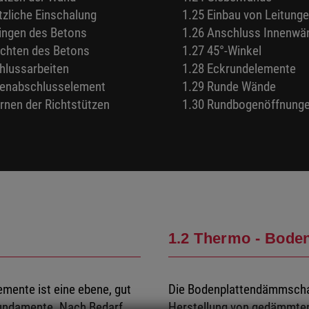
tzliche Einschalung
1.25 Einbau von Leitung
ringen des Betons
1.26 Anschluss Innenwä
ichten des Betons
1.27 45°-Winkel
hlussarbeiten
1.28 Eckrundelemente
kenabschlusselement
1.29 Runde Wände
ernen der Richtstützen
1.30 Rundbogenöffnung
1.2 Thermo - Boden
emente ist eine ebene, gut
Die Bodenplattendämmschalu
fundamente. Nach Bedarf
Herstellung von gedämmten 