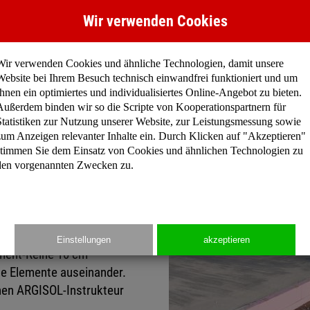
ngen.
Abdichtungdmöglichkeiten n
Wir verwenden Cookies
cm Höhendifferenzen)
Wir verwenden Cookies und ähnliche Technologien, damit unsere
en werden. Dazu müssen
Website bei Ihrem Besuch technisch einwandfrei funktioniert und um
etzt und mit einem
Ihnen ein optimiertes und individualisiertes Online-Angebot zu bieten.
e tieferliegenden Punkte
Außerdem binden wir so die Scripte von Kooperationspartnern für
Statistiken zur Nutzung unserer Website, zur Leistungsmessung sowie
gebracht. Die Holzkeile
zum Anzeigen relevanter Inhalte ein. Durch Klicken auf "Akzeptieren"
 Zwischenräume
stimmen Sie dem Einsatz von Cookies und ähnlichen Technologien zu
den.
den vorgenannten Zwecken zu.
hendifferenz), welche bei
ht vorkommen, sind mit dem
schneiden der Elemente
Einstellungen
akzeptieren
ement-Reihe 10 cm
ie Elemente auseinander.
inen ARGISOL-Instrukteur