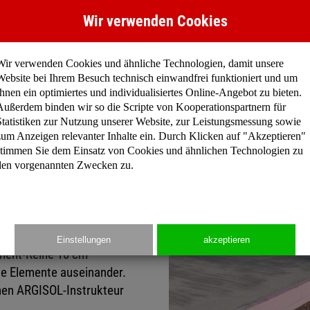
ngen.
Abdichtungdmöglichkeiten n
Wir verwenden Cookies
cm Höhendifferenzen)
Wir verwenden Cookies und ähnliche Technologien, damit unsere
en werden. Dazu müssen
Website bei Ihrem Besuch technisch einwandfrei funktioniert und um
etzt und mit einem
Ihnen ein optimiertes und individualisiertes Online-Angebot zu bieten.
e tieferliegenden Punkte
Außerdem binden wir so die Scripte von Kooperationspartnern für
Statistiken zur Nutzung unserer Website, zur Leistungsmessung sowie
gebracht. Die Holzkeile
zum Anzeigen relevanter Inhalte ein. Durch Klicken auf "Akzeptieren"
 Zwischenräume
stimmen Sie dem Einsatz von Cookies und ähnlichen Technologien zu
den.
den vorgenannten Zwecken zu.
hendifferenz), welche bei
ht vorkommen, sind mit dem
schneiden der Elemente
Einstellungen
akzeptieren
ement-Reihe 10 cm
ie Elemente auseinander.
inen ARGISOL-Instrukteur