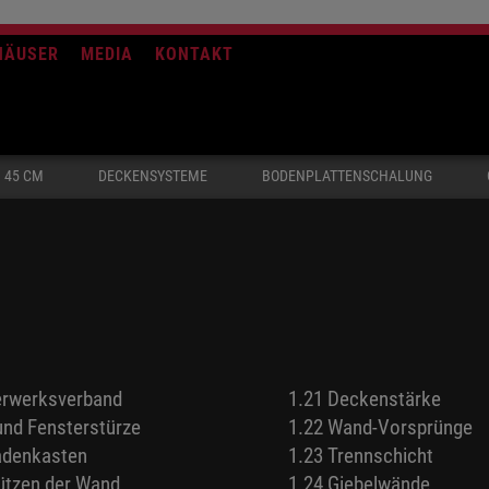
HÄUSER
MEDIA
KONTAKT
 45 CM
DECKENSYSTEME
BODENPLATTENSCHALUNG
erwerksverband
1.21 Deckenstärke
 und Fensterstürze
1.22 Wand-Vorsprünge
ladenkasten
1.23 Trennschicht
ützen der Wand
1.24 Giebelwände