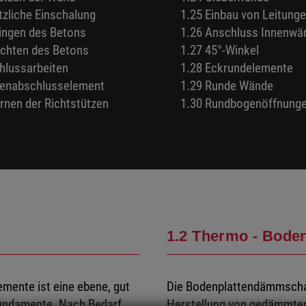
tzliche Einschalung
1.25 Einbau von Leitung
ringen des Betons
1.26 Anschluss Innenwä
ichten des Betons
1.27 45°-Winkel
hlussarbeiten
1.28 Eckrundelemente
kenabschlusselement
1.29 Runde Wände
ernen der Richtstützen
1.30 Rundbogenöffnung
1.2 Thermo - Boden
emente ist eine ebene, gut
Die Bodenplattendämmschalu
fundamente. Nach Bedarf
Herstellung von gedämmten 