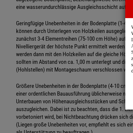
eine wasserundurchlässige Ausgleichsschicht aufbri
Geringfügige Unebenheiten in der Bodenplatte (1-4 
können durch Unterlegen von Holzkeilen ausgeglich
zunächst 3-4 Elementreihen (75-100 cm Höhe) aufges
Nivelliergerät der höchste Punkt ermittelt werden. Di
werden dann mit den Holzkeilen auf die gleiche Höhe 
sollten im Abstand von ca. 1,00 m unterlegt und die
(Hohlstellen) mit Montageschaum verschlossen wer
Größere Unebenheiten in der Bodenplatte (4-10 cm Hö
einer ordentlichen Bauausführung üblicherweise nic
Unterbauen von Höhenausgleichsstücken und Schräg
auszugleichen. Dabei ist zu beachten, dass die 1. El
vorbetoniert wird, bei Nichtbeachtung drücken sich d
(Liegen große Unebenheiten vor, empfiehlt es sich e
als Unterstützung zu beauftragen.)