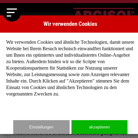
Wir verwenden Cookies
Wir verwenden Cookies und ähnliche Technologien, damit unsere
Website bei Ihrem Besuch technisch einwandfrei funktioniert und
um Ihnen ein optimiertes und individualisiertes Online-Angebot
zu bieten. Außerdem binden wir so die Scripte von
Kooperationspartnern für Statistiken zur Nutzung unserer
BUNGALOWS
Website, zur Leistungsmessung sowie zum Anzeigen relevanter
Sie wollen die Natur mit dem Wohnen verbinden?
Inhalte ein. Durch Klicken auf "Akzeptieren" stimmen Sie dem
Wollen keine Treppen steigen? Und eine individuelle
Einsatz von Cookies und ähnlichen Technologien zu den
vorgenannten Zwecken zu.
Grundrissplanung mit offenem Raumkonzept?
Dann sind Sie mit unseren Bungalows gut beraten: Freie, flach
Einfamilienhäuser mit verschiedenen Dachformen und alle
Einstellungen
akzeptieren
Räume stufenlos erreichbar! Besonders geeignet für