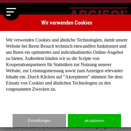
Wir verwenden Cookies
Wir verwenden Cookies und ähnliche Technologien, damit unsere
Website bei Ihrem Besuch technisch einwandfrei funktioniert und
um Ihnen ein optimiertes und individualisiertes Online-Angebot
zu bieten. Außerdem binden wir so die Scripte von
Kooperationspartnern für Statistiken zur Nutzung unserer
BUNGALOWS
Website, zur Leistungsmessung sowie zum Anzeigen relevanter
Sie wollen die Natur mit dem Wohnen verbinden?
Inhalte ein. Durch Klicken auf "Akzeptieren" stimmen Sie dem
Wollen keine Treppen steigen? Und eine individuelle
Einsatz von Cookies und ähnlichen Technologien zu den
vorgenannten Zwecken zu.
Grundrissplanung mit offenem Raumkonzept?
Dann sind Sie mit unseren Bungalows gut beraten: Freie, flach
Einfamilienhäuser mit verschiedenen Dachformen und alle
Einstellungen
akzeptieren
Räume stufenlos erreichbar! Besonders geeignet für