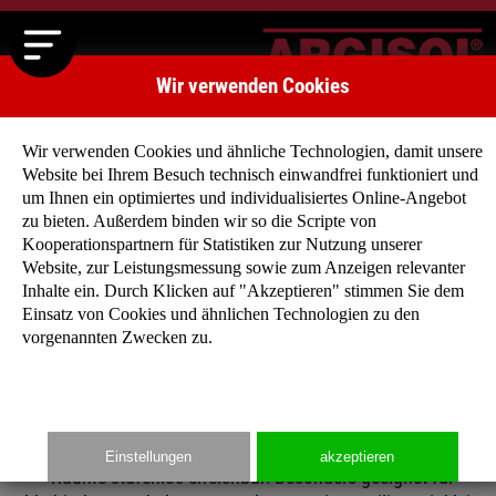
Wir verwenden Cookies
Wir verwenden Cookies und ähnliche Technologien, damit unsere
Website bei Ihrem Besuch technisch einwandfrei funktioniert und
um Ihnen ein optimiertes und individualisiertes Online-Angebot
zu bieten. Außerdem binden wir so die Scripte von
Kooperationspartnern für Statistiken zur Nutzung unserer
BUNGALOWS
Website, zur Leistungsmessung sowie zum Anzeigen relevanter
Sie wollen die Natur mit dem Wohnen verbinden?
Inhalte ein. Durch Klicken auf "Akzeptieren" stimmen Sie dem
Wollen keine Treppen steigen? Und eine individuelle
Einsatz von Cookies und ähnlichen Technologien zu den
vorgenannten Zwecken zu.
Grundrissplanung mit offenem Raumkonzept?
Dann sind Sie mit unseren Bungalows gut beraten: Freie, flach
Einfamilienhäuser mit verschiedenen Dachformen und alle
Einstellungen
akzeptieren
Räume stufenlos erreichbar! Besonders geeignet für