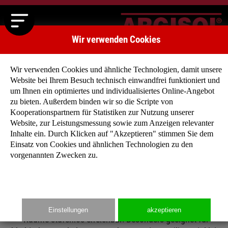
Wir verwenden Cookies
Wir verwenden Cookies und ähnliche Technologien, damit unsere
Website bei Ihrem Besuch technisch einwandfrei funktioniert und
um Ihnen ein optimiertes und individualisiertes Online-Angebot
zu bieten. Außerdem binden wir so die Scripte von
Kooperationspartnern für Statistiken zur Nutzung unserer
BUNGALOWS
Website, zur Leistungsmessung sowie zum Anzeigen relevanter
Sie wollen die Natur mit dem Wohnen verbinden?
Inhalte ein. Durch Klicken auf "Akzeptieren" stimmen Sie dem
Wollen keine Treppen steigen? Und eine individuelle
Einsatz von Cookies und ähnlichen Technologien zu den
vorgenannten Zwecken zu.
Grundrissplanung mit offenem Raumkonzept?
Dann sind Sie mit unseren Bungalows gut beraten: Freie, flach
Einfamilienhäuser mit verschiedenen Dachformen und alle
Einstellungen
akzeptieren
Räume stufenlos erreichbar! Besonders geeignet für