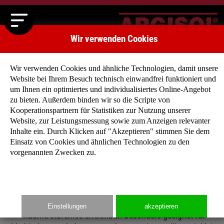
Wir verwenden Cookies
Wir verwenden Cookies und ähnliche Technologien, damit unsere
Website bei Ihrem Besuch technisch einwandfrei funktioniert und
um Ihnen ein optimiertes und individualisiertes Online-Angebot
zu bieten. Außerdem binden wir so die Scripte von
Kooperationspartnern für Statistiken zur Nutzung unserer
BUNGALOWS
Website, zur Leistungsmessung sowie zum Anzeigen relevanter
Sie wollen die Natur mit dem Wohnen verbinden?
Inhalte ein. Durch Klicken auf "Akzeptieren" stimmen Sie dem
Wollen keine Treppen steigen? Und eine individuelle
Einsatz von Cookies und ähnlichen Technologien zu den
vorgenannten Zwecken zu.
Grundrissplanung mit offenem Raumkonzept?
Dann sind Sie mit unseren Bungalows gut beraten: Freie, flach
Einfamilienhäuser mit verschiedenen Dachformen und alle
Einstellungen
akzeptieren
Räume stufenlos erreichbar! Besonders geeignet für