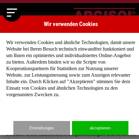
Wir verwenden Cookies
Wir verwenden Cookies und ähnliche Technologien, damit unsere
Website bei Ihrem Besuch technisch einwandfrei funktioniert und
um Ihnen ein optimiertes und individualisiertes Online-Angebot
zu bieten. Außerdem binden wir so die Scripte von
Kooperationspartnern für Statistiken zur Nutzung unserer
Argisol Stadtvillen
Website, zur Leistungsmessung sowie zum Anzeigen relevanter
Sie besitzen ein großes Grundstück in Stadt- oder
Inhalte ein. Durch Klicken auf "Akzeptieren" stimmen Sie dem
Stadtrandlage und wollen ein großes, repräsentatives
Einsatz von Cookies und ähnlichen Technologien zu den
vorgenannten Zwecken zu.
und freistehendes Haus?
Dann ist die Stadtvilla das Richtige für Sie! Unsere
anspruchsvolle Einfamilienhäuser mit großzügiger Wohnfläch
Einstellungen
akzeptieren
besitzen einen kubischen, mehrgeschossigen Grundriss mit