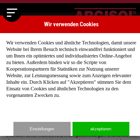
Wir verwenden Cookies
Wir verwenden Cookies und ähnliche Technologien, damit unsere
Website bei Ihrem Besuch technisch einwandfrei funktioniert und
um Ihnen ein optimiertes und individualisiertes Online-Angebot
zu bieten. Außerdem binden wir so die Scripte von
Kooperationspartnern für Statistiken zur Nutzung unserer
Argisol Stadtvillen
Website, zur Leistungsmessung sowie zum Anzeigen relevanter
Sie besitzen ein großes Grundstück in Stadt- oder
Inhalte ein. Durch Klicken auf "Akzeptieren" stimmen Sie dem
Stadtrandlage und wollen ein großes, repräsentatives
Einsatz von Cookies und ähnlichen Technologien zu den
vorgenannten Zwecken zu.
und freistehendes Haus?
Dann ist die Stadtvilla das Richtige für Sie! Unsere
anspruchsvolle Einfamilienhäuser mit großzügiger Wohnfläch
Einstellungen
akzeptieren
besitzen einen kubischen, mehrgeschossigen Grundriss mit