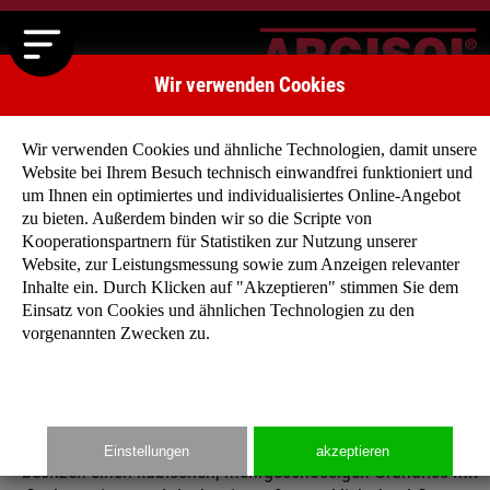
Wir verwenden Cookies
Wir verwenden Cookies und ähnliche Technologien, damit unsere
Website bei Ihrem Besuch technisch einwandfrei funktioniert und
um Ihnen ein optimiertes und individualisiertes Online-Angebot
zu bieten. Außerdem binden wir so die Scripte von
Kooperationspartnern für Statistiken zur Nutzung unserer
Argisol Stadtvillen
Website, zur Leistungsmessung sowie zum Anzeigen relevanter
Sie besitzen ein großes Grundstück in Stadt- oder
Inhalte ein. Durch Klicken auf "Akzeptieren" stimmen Sie dem
Stadtrandlage und wollen ein großes, repräsentatives
Einsatz von Cookies und ähnlichen Technologien zu den
vorgenannten Zwecken zu.
und freistehendes Haus?
Dann ist die Stadtvilla das Richtige für Sie! Unsere
anspruchsvolle Einfamilienhäuser mit großzügiger Wohnfläch
Einstellungen
akzeptieren
besitzen einen kubischen, mehrgeschossigen Grundriss mit