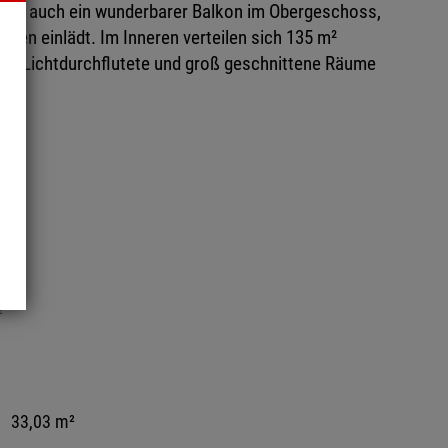
teht auch ein wunderbarer Balkon im Obergeschoss,
nen einlädt. Im Inneren verteilen sich 135 m²
e. Lichtdurchflutete und groß geschnittene Räume
²
33,03 m²