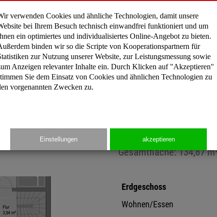
des Eingangsbereichs ents
Wir verwenden Cookies und ähnliche Technologien, damit unsere
der zum Erholen und Entspan
Website bei Ihrem Besuch technisch einwandfrei funktioniert und um
Wohnfläche auf 2 Geschoss
Ihnen ein optimiertes und individualisiertes Online-Angebot zu bieten.
laden zum Verweilen ein.
Außerdem binden wir so die Scripte von Kooperationspartnern für
Statistiken zur Nutzung unserer Website, zur Leistungsmessung sowie
zum Anzeigen relevanter Inhalte ein. Durch Klicken auf "Akzeptieren"
stimmen Sie dem Einsatz von Cookies und ähnlichen Technologien zu
Preisinformation
den vorgenannten Zwecken zu.
Einstellungen
akzeptieren
Gesamtfläche: 134,87 m
Erdgeschoss
Wohnen/Essen