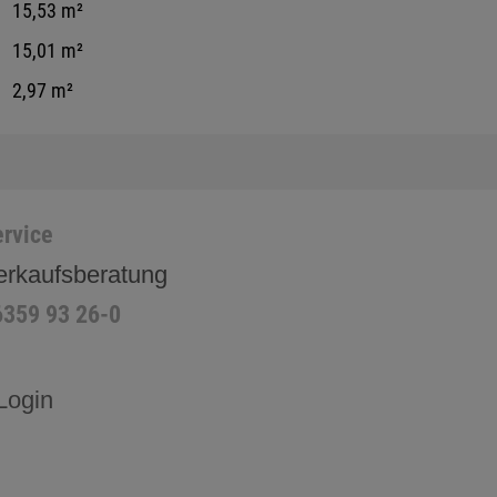
15,53 m²
15,01 m²
2,97 m²
rvice
erkaufsberatung
6359 93 26-0
Login