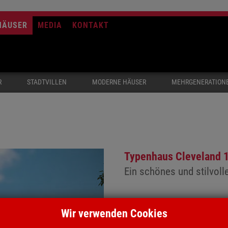
HÄUSER
MEDIA
KONTAKT
R
STADTVILLEN
MODERNE HÄUSER
MEHRGENERATION
Typenhaus Cleveland 
Ein schönes und stilvoll
Der Flachdacherker, der sic
Wir verwenden Cookies
spezielle Note und lockert