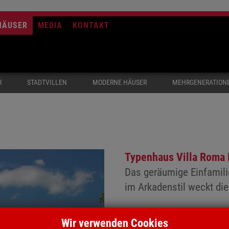
HÄUSER
MEDIA
KONTAKT
R
STADTVILLEN
MODERNE HÄUSER
MEHRGENERATION
Typenhaus Villa Roma I
Das geräumige Einfamili
im Arkadenstil weckt die
Wir verwenden Cookies
Die variablen und offengeh