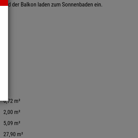
e und der Balkon laden zum Sonnenbaden ein.
²
6,72 m²
2,00 m²
5,09 m²
27,90 m²