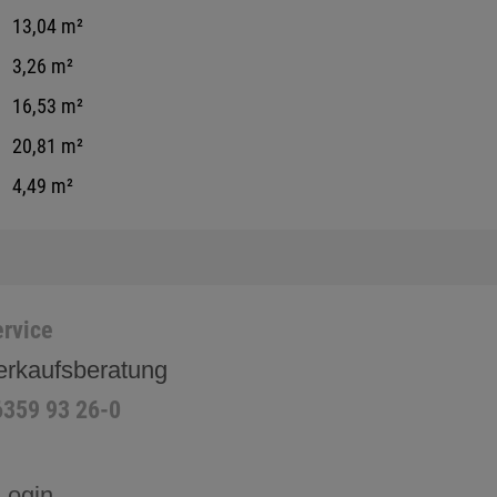
13,04 m²
3,26 m²
16,53 m²
20,81 m²
4,49 m²
rvice
erkaufsberatung
6359 93 26-0
Login