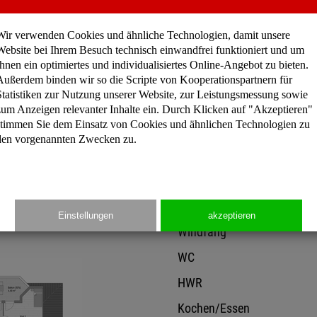
an. Die geschützte Terrass
Wir verwenden Cookies und ähnliche Technologien, damit unsere
Website bei Ihrem Besuch technisch einwandfrei funktioniert und um
Ihnen ein optimiertes und individualisiertes Online-Angebot zu bieten.
Außerdem binden wir so die Scripte von Kooperationspartnern für
Preisinformation
Statistiken zur Nutzung unserer Website, zur Leistungsmessung sowie
zum Anzeigen relevanter Inhalte ein. Durch Klicken auf "Akzeptieren"
stimmen Sie dem Einsatz von Cookies und ähnlichen Technologien zu
den vorgenannten Zwecken zu.
Gesamtfläche: 196,66 m
Erdgeschoss
Einstellungen
akzeptieren
Windfang
WC
HWR
Kochen/Essen