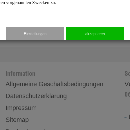
Spanien
den vorgenannten Zwecken zu.
Sudan
Türkei
Philippinen
Einstellungen
akzeptieren
Information
Se
Allgemeine Geschäftsbedingungen
V
0
Datenschutzerklärung
Impressum
Sitemap