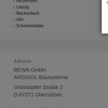
Kerzenheim
Leipzig
Mackenbach
Ulm
Schwimmbäder
Adresse
BEWA GmbH
ARGISOL-Bausysteme
Grünstadter Straße 2
D-67271 Obersülzen