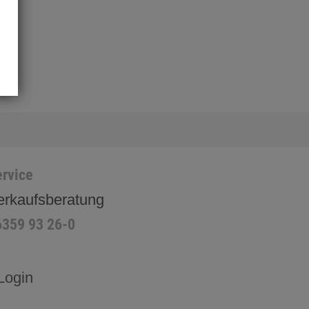
rvice
erkaufsberatung
6359 93 26-0
Login