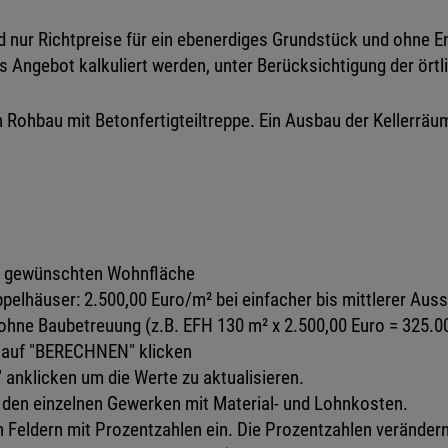
d nur Richtpreise für ein ebenerdiges Grundstück und ohne 
es Angebot kalkuliert werden, unter Berücksichtigung der ört
 Rohbau mit Betonfertigteiltreppe. Ein Ausbau der Kellerräume 
der gewünschten Wohnfläche
ppelhäuser: 2.500,00 Euro/m² bei einfacher bis mittlerer A
hne Baubetreuung (z.B. EFH 130 m² x 2.500,00 Euro = 325.00
 auf "BERECHNEN" klicken
anklicken um die Werte zu aktualisieren.
u den einzelnen Gewerken mit Material- und Lohnkosten.
n Feldern mit Prozentzahlen ein. Die Prozentzahlen verändern 