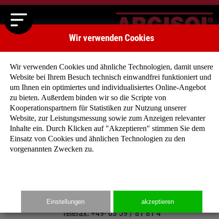
Wir verwenden Cookies
Wir verwenden Cookies und ähnliche Technologien, damit unsere
Website bei Ihrem Besuch technisch einwandfrei funktioniert und
um Ihnen ein optimiertes und individualisiertes Online-Angebot
zu bieten. Außerdem binden wir so die Scripte von
Kooperationspartnern für Statistiken zur Nutzung unserer
Impressum
Website, zur Leistungsmessung sowie zum Anzeigen relevanter
Inhalte ein. Durch Klicken auf "Akzeptieren" stimmen Sie dem
Einsatz von Cookies und ähnlichen Technologien zu den
ARGISOL Bausysteme - BEWA GmbH
vorgenannten Zwecken zu.
Grünstadter Straße 2
67271 Obersülzen
Telefon: +49- 63 59 / 93 26-0
Einstellungen
akzeptieren
Telefax: +49- 63 59 / 81 81 4