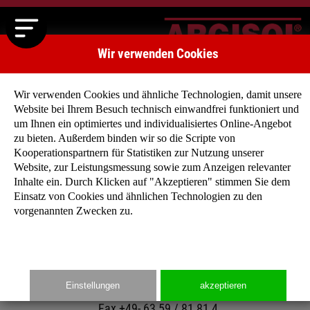
Wir verwenden Cookies
Wir verwenden Cookies und ähnliche Technologien, damit unsere
Website bei Ihrem Besuch technisch einwandfrei funktioniert und
um Ihnen ein optimiertes und individualisiertes Online-Angebot
zu bieten. Außerdem binden wir so die Scripte von
Kooperationspartnern für Statistiken zur Nutzung unserer
Website, zur Leistungsmessung sowie zum Anzeigen relevanter
Kontakt
Inhalte ein. Durch Klicken auf "Akzeptieren" stimmen Sie dem
Einsatz von Cookies und ähnlichen Technologien zu den
ARGISOL Bausysteme BEWA GmbH
vorgenannten Zwecken zu.
Grünstadter Straße 2
D-67271 Obersülzen
Einstellungen
akzeptieren
Tel. +49- 63 59 / 93 26-0
Fax +49- 63 59 / 81 81 4