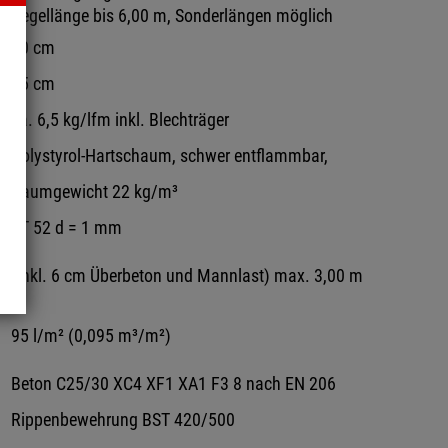
Regellänge bis 6,00 m, Sonderlängen möglich
20 cm
15 cm
ca. 6,5 kg/lfm inkl. Blechträger
Polystyrol-Hartschaum, schwer entflammbar,
Raumgewicht 22 kg/m³
ST 52 d = 1 mm
d
(inkl. 6 cm Überbeton und Mannlast) max. 3,00 m
95 l/m² (0,095 m³/m²)
Beton C25/30 XC4 XF1 XA1 F3 8 nach EN 206
Rippenbewehrung BST 420/500