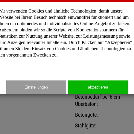
Länge/Elemente:
Wir verwenden Cookies und ähnliche Technologien, damit unsere
Steghöhe:
Website bei Ihrem Besuch technisch einwandfrei funktioniert und um
Ihnen ein optimiertes und individualisiertes Online-Angebot zu bieten.
Stegbreite:
Außerdem binden wir so die Scripte von Kooperationspartnern für
Gewicht/Elemente:
Statistiken zur Nutzung unserer Website, zur Leistungsmessung sowie
zum Anzeigen relevanter Inhalte ein. Durch Klicken auf "Akzeptieren"
Material/Elemente:
stimmen Sie dem Einsatz von Cookies und ähnlichen Technologien zu
den vorgenannten Zwecken zu.
Material/Doppel-T-Bleche:
Selbsttragfähigkeit währen
der Montage:
Einstellungen
akzeptieren
Betonbedarf bei 6 cm
Überbeton:
Betongüte:
Stahlgüte: