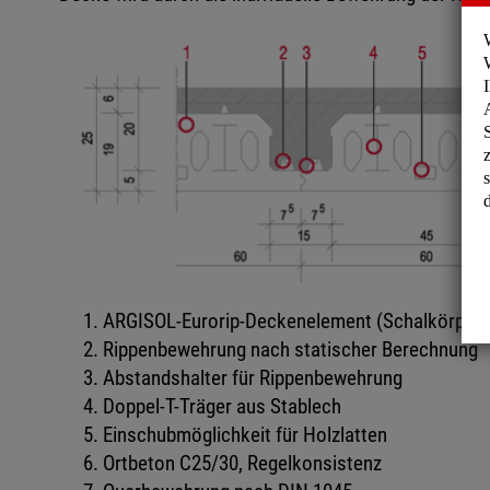
ARGISOL-Eurorip-Deckenelement (Schalkörper)
Rippenbewehrung nach statischer Berechnung
Abstandshalter für Rippenbewehrung
Doppel-T-Träger aus Stablech
Einschubmöglichkeit für Holzlatten
Ortbeton C25/30, Regelkonsistenz