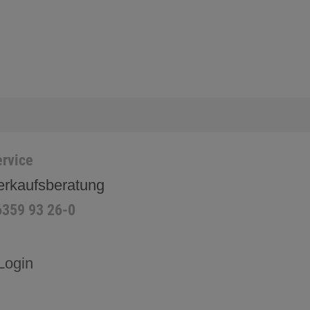
rvice
erkaufsberatung
6359 93 26-0
Login