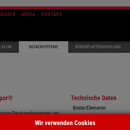
HÄUSER
MEDIA
KONTAKT
 45 CM
DECKENSYSTEME
BODENPLATTENSCHALUNG
opor®
Technische Daten
Breite/Elemente:
Eurorip-Deckenelementen um
Höhe/Elemente:
045: Die Tragfähigkeit der
Wir verwenden Cookies
n und der Platte erreicht.