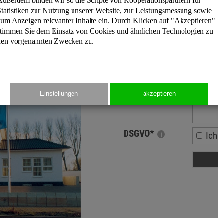
Außerdem binden wir so die Scripte von Kooperationspartnern für
Statistiken zur Nutzung unserer Website, zur Leistungsmessung sowie
PLZ
zum Anzeigen relevanter Inhalte ein. Durch Klicken auf "Akzeptieren"
stimmen Sie dem Einsatz von Cookies und ähnlichen Technologien zu
Telefon
*
den vorgenannten Zwecken zu.
Email
*
Frage
*
Einstellungen
akzeptieren
DSGVO
*
Ich