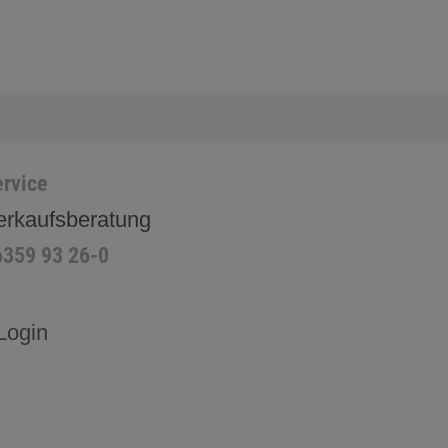
rvice
erkaufsberatung
6359 93 26-0
Login