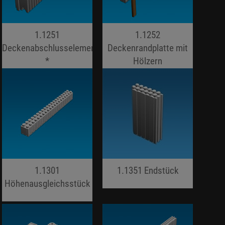
1.1251
1.1252
Deckenabschlusselement
Deckenrandplatte mit
*
Hölzern
jojo hallo hallo
jojo hallo hallo
1.1301
1.1351 Endstück
Höhenausgleichsstück
jojo hallo hallo
jojo hallo hallo