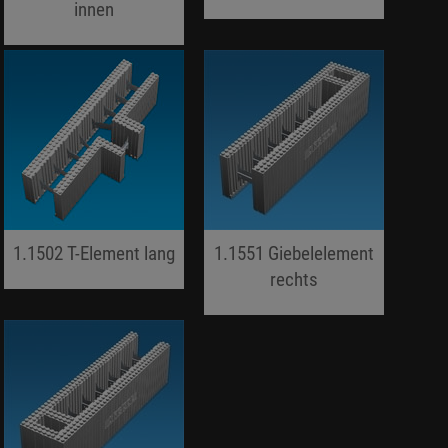
innen
jojo hallo hallo
jojo hallo hallo
1.1502 T-Element lang
1.1551 Giebelelement
jojo hallo hallo
rechts
jojo hallo hallo