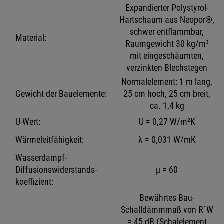
Expandierter Polystyrol-
Hartschaum aus Neopor®,
schwer entflammbar,
Material:
Raumgewicht 30 kg/m³
mit eingeschäumten,
verzinkten Blechstegen
Normalelement: 1 m lang,
Gewicht der Bauelemente:
25 cm hoch, 25 cm breit,
ca. 1,4 kg
U-Wert:
U = 0,27 W/m²K
Wärmeleitfähigkeit:
λ = 0,031 W/mK
Wasserdampf-
Diffusionswiderstands-
μ = 60
koeffizient:
Bewährtes Bau-
Schalldämmmaß von R´W
= 45 dB (Schalelement