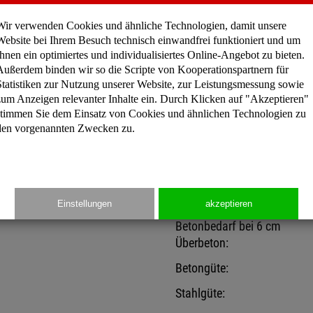
Länge/Elemente:
Wir verwenden Cookies und ähnliche Technologien, damit unsere
Steghöhe:
Website bei Ihrem Besuch technisch einwandfrei funktioniert und um
Ihnen ein optimiertes und individualisiertes Online-Angebot zu bieten.
Stegbreite:
Außerdem binden wir so die Scripte von Kooperationspartnern für
Gewicht/Elemente:
Statistiken zur Nutzung unserer Website, zur Leistungsmessung sowie
zum Anzeigen relevanter Inhalte ein. Durch Klicken auf "Akzeptieren"
Material/Elemente:
stimmen Sie dem Einsatz von Cookies und ähnlichen Technologien zu
den vorgenannten Zwecken zu.
Material/Doppel-T-Bleche:
Selbsttragfähigkeit währen
der Montage:
Einstellungen
akzeptieren
Betonbedarf bei 6 cm
Überbeton:
Betongüte:
Stahlgüte: