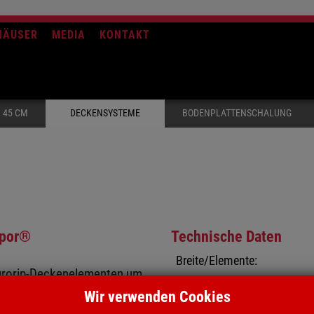
HÄUSER
MEDIA
KONTAKT
 45 CM
DECKENSYSTEME
BODENPLATTENSCHALUNG
opor®
Technische Daten
Breite/Elemente:
Eurorip-Deckenelementen um
Höhe/Elemente:
045: Die Tragfähigkeit der
Wir verwenden Cookies
n und der Platte erreicht.