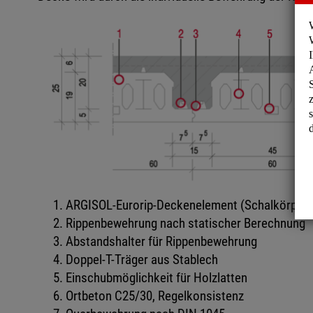
ARGISOL-Eurorip-Deckenelement (Schalkörper)
Rippenbewehrung nach statischer Berechnung
Abstandshalter für Rippenbewehrung
Doppel-T-Träger aus Stablech
Einschubmöglichkeit für Holzlatten
Ortbeton C25/30, Regelkonsistenz