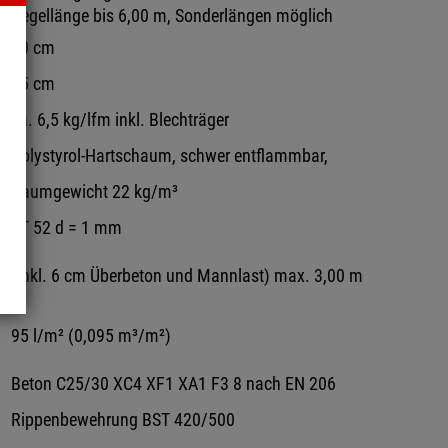
Regellänge bis 6,00 m, Sonderlängen möglich
20 cm
15 cm
ca. 6,5 kg/lfm inkl. Blechträger
Polystyrol-Hartschaum, schwer entflammbar,
Raumgewicht 22 kg/m³
ST 52 d = 1 mm
d
(inkl. 6 cm Überbeton und Mannlast) max. 3,00 m
95 l/m² (0,095 m³/m²)
Beton C25/30 XC4 XF1 XA1 F3 8 nach EN 206
Rippenbewehrung BST 420/500