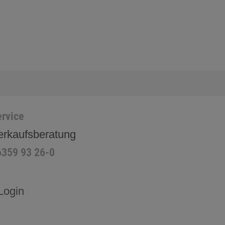
rvice
erkaufsberatung
6359 93 26-0
Login