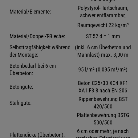
Polystyrol-Hartschaum,
Material/Elemente:
schwer entflammbar,
Raumgewicht 22 kg/m³
Material/Doppel-T-Bleche:
ST 52 d = 1 mm
Selbsttragfähigkeit während
(inkl. 6 cm Überbeton und
der Montage:
Mannlast) max. 3,00 m
Betonbedarf bei 6 cm
95 l/m² (0,095 m³/m²)
Überbeton:
Beton C25/30 XC4 XF1
Betongüte:
XA1 F3 8 nach EN 206
Rippenbewehrung BST
Stahlgüte:
420/500
Plattenbewehrung BSTG
500/500
6 cm oder mehr, je nach
Plattendicke (Überbeton):