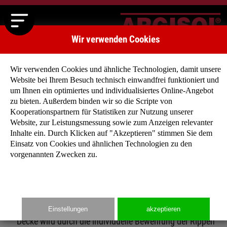
Wir verwenden Cookies
Wir verwenden Cookies und ähnliche Technologien, damit unsere
Website bei Ihrem Besuch technisch einwandfrei funktioniert und
um Ihnen ein optimiertes und individualisiertes Online-Angebot
zu bieten. Außerdem binden wir so die Scripte von
Kooperationspartnern für Statistiken zur Nutzung unserer
Startseite
»
Produkte
»
Deckensysteme
Website, zur Leistungsmessung sowie zum Anzeigen relevanter
Inhalte ein. Durch Klicken auf "Akzeptieren" stimmen Sie dem
Einsatz von Cookies und ähnlichen Technologien zu den
vorgenannten Zwecken zu.
ARGISOL®-Eurorip-Deckenelement aus Neopor®
Statisch gesehen handelt es sich bei den ARGISOL-
Eurorip-Deckenelementen um eine verlorene Schalung
einer Rippendecke nach DIN 1045: Die Tragfähigkeit der
Einstellungen
akzeptieren
Decke wird durch die individuelle Bewehrung der Rippen