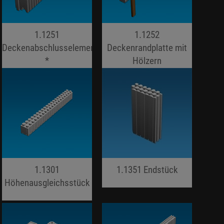
1.1251
1.1252
Deckenabschlusselement
Deckenrandplatte mit
*
Hölzern
jojo hallo hallo
jojo hallo hallo
1.1301
1.1351 Endstück
Höhenausgleichsstück
jojo hallo hallo
jojo hallo hallo