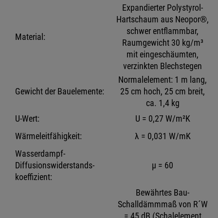
Expandierter Polystyrol-
Hartschaum aus Neopor®,
schwer entflammbar,
Material:
Raumgewicht 30 kg/m³
mit eingeschäumten,
verzinkten Blechstegen
Normalelement: 1 m lang,
Gewicht der Bauelemente:
25 cm hoch, 25 cm breit,
ca. 1,4 kg
U-Wert:
U = 0,27 W/m²K
Wärmeleitfähigkeit:
λ = 0,031 W/mK
Wasserdampf-
Diffusionswiderstands-
μ = 60
koeffizient:
Bewährtes Bau-
Schalldämmmaß von R´W
= 45 dB (Schalelement