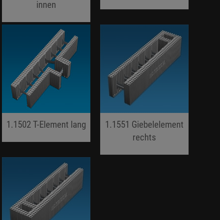
innen
jojo hallo hallo
jojo hallo hallo
1.1502 T-Element lang
1.1551 Giebelelement
jojo hallo hallo
rechts
jojo hallo hallo