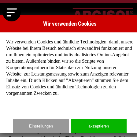
Wir verwenden Cookies
Wir verwenden Cookies und ähnliche Technologien, damit unsere
Website bei Ihrem Besuch technisch einwandfrei funktioniert und
um Ihnen ein optimiertes und individualisiertes Online-Angebot
zu bieten. Außerdem binden wir so die Scripte von
Kooperationspartnern für Statistiken zur Nutzung unserer
Website, zur Leistungsmessung sowie zum Anzeigen relevanter
Haben Sie noch keine konkrete Vorstellung, wie Ihr
Inhalte ein. Durch Klicken auf "Akzeptieren" stimmen Sie dem
zukünftiges Niedrigenergiehaus aussehen soll?
Einsatz von Cookies und ähnlichen Technologien zu den
Dann lassen Sie sich von unseren Typenhäuser
vorgenannten Zwecken zu.
inspirieren, denn für jeden Geschmack findet sich
der richtige Entwurf!
Einstellungen
akzeptieren
Ob eingeschossige Bungalows mit offenem