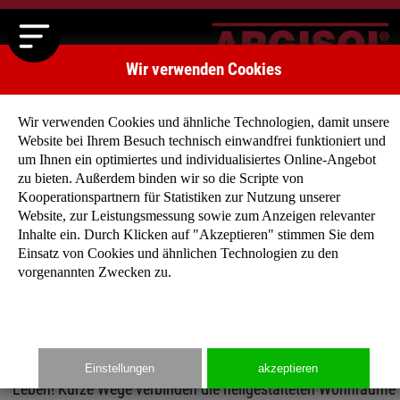
Wir verwenden Cookies
Wir verwenden Cookies und ähnliche Technologien, damit unsere
Website bei Ihrem Besuch technisch einwandfrei funktioniert und
um Ihnen ein optimiertes und individualisiertes Online-Angebot
zu bieten. Außerdem binden wir so die Scripte von
Kooperationspartnern für Statistiken zur Nutzung unserer
Klassische Häuser
Website, zur Leistungsmessung sowie zum Anzeigen relevanter
Egal was Sie suchen, Sattel-, Walm- oder Pultdach, 8
Inhalte ein. Durch Klicken auf "Akzeptieren" stimmen Sie dem
m² oder 145 m², bei unseren klassischen Häusern
Einsatz von Cookies und ähnlichen Technologien zu den
vorgenannten Zwecken zu.
werden Sie fündig! Stöbern Sie doch einfach mal
durch unser großes Angebot…
Unsere durchdachten Grundrisse lassen Ihnen Platz zum
Einstellungen
akzeptieren
Leben! Kurze Wege verbinden die hellgestalteten Wohnräume