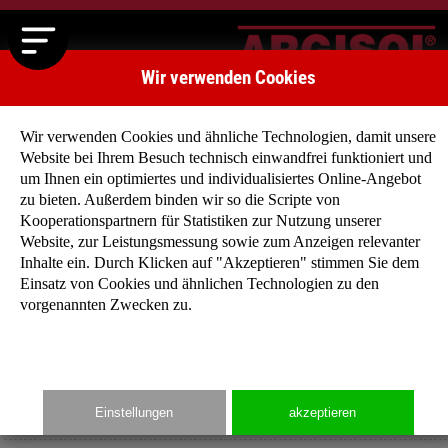
Wir verwenden Cookies
Wir verwenden Cookies und ähnliche Technologien, damit unsere
Website bei Ihrem Besuch technisch einwandfrei funktioniert und
um Ihnen ein optimiertes und individualisiertes Online-Angebot
zu bieten. Außerdem binden wir so die Scripte von
Kooperationspartnern für Statistiken zur Nutzung unserer
Mehrgenerationenhäuser
Website, zur Leistungsmessung sowie zum Anzeigen relevanter
Alle unter einem Dach
Inhalte ein. Durch Klicken auf "Akzeptieren" stimmen Sie dem
Einsatz von Cookies und ähnlichen Technologien zu den
vorgenannten Zwecken zu.
Immer mehr Familien und Senioren haben den Wunsch
gemeinsam unter einem Dach zu leben. Das Bedürfnis haben
wir in unseren neuen Mehrgenerationenhäuser aufgegriffen un
eine neue Wohnform für jedes Alter entwickelt.
Einstellungen
akzeptieren