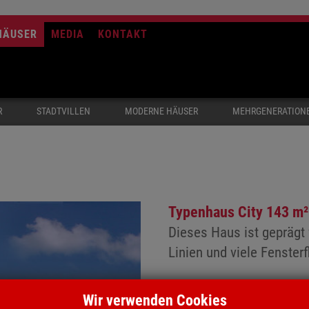
HÄUSER
MEDIA
KONTAKT
R
STADTVILLEN
MODERNE HÄUSER
MEHRGENERATION
Typenhaus City 143 m²
Dieses Haus ist geprägt 
Linien und viele Fenster
Wir verwenden Cookies
Eine Besonderheit ist das 