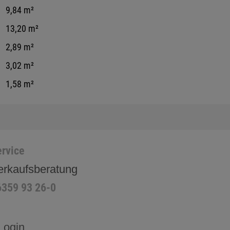
9,84 m²
13,20 m²
2,89 m²
3,02 m²
1,58 m²
rvice
erkaufsberatung
6359 93 26-0
Login