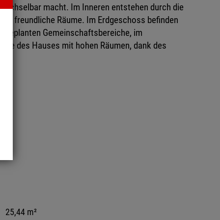
wechselbar macht. Im Inneren entstehen durch die
e und freundliche Räume. Im Erdgeschoss befinden
en geplanten Gemeinschaftsbereiche, im
Zone des Hauses mit hohen Räumen, dank des
²
25,44 m²