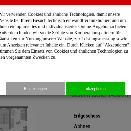
außergewöhnlich und unver
vielen Fensterflächen hell
Wir verwenden Cookies und ähnliche Technologien, damit unsere
sich die großzügig und off
Website bei Ihrem Besuch technisch einwandfrei funktioniert und um
Dachgeschoss die private 
Ihnen ein optimiertes und individualisiertes Online-Angebot zu bieten.
Außerdem binden wir so die Scripte von Kooperationspartnern für
Pultdaches.
Statistiken zur Nutzung unserer Website, zur Leistungsmessung sowie
zum Anzeigen relevanter Inhalte ein. Durch Klicken auf "Akzeptieren"
stimmen Sie dem Einsatz von Cookies und ähnlichen Technologien zu
den vorgenannten Zwecken zu.
Preisinformation
Einstellungen
akzeptieren
Gesamtfläche: 143,05 m
Erdgeschoss
Wohnen