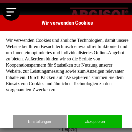
Wir verwenden Cookies
Wir verwenden Cookies und ähnliche Technologien, damit unsere
Website bei Ihrem Besuch technisch einwandfrei funktioniert und
um Ihnen ein optimiertes und individualisiertes Online-Angebot
zu bieten. Außerdem binden wir so die Scripte von
Kooperationspartnern für Statistiken zur Nutzung unserer
Website, zur Leistungsmessung sowie zum Anzeigen relevanter
National
Inhalte ein. Durch Klicken auf "Akzeptieren" stimmen Sie dem
Einsatz von Cookies und ähnlichen Technologien zu den
Villa Belano - Mein Haus ist mein Schloss
vorgenannten Zwecken zu.
Berlin
Bockenheim
Gerolsheim
Kaiserslautern
Einstellungen
akzeptieren
Kerzenheim
Leipzig