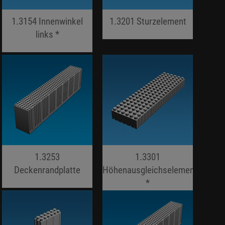
1.3154 Innenwinkel
1.3201 Sturzelement
links *
jojo hallo hallo
jojo hallo hallo
1.3253
1.3301
Deckenrandplatte
Höhenausgleichselement
jojo hallo hallo
*
jojo hallo hallo