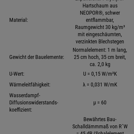
Hartschaum aus
NEOPOR®, schwer
Material:
entflammbar,
Raumgewicht 30 kg/m³
mit eingeschäumten,
verzinkten Blechstegen
Normalelement: 1 m lang,
Gewicht der Bauelemente:
25 cm hoch, 35 cm breit,
ca. 2,0 kg
U-Wert:
U = 0,15 W/m²K
Wärmeleitfähigkeit:
λ = 0,031 W/mK
Wasserdampf-
Diffusionswiderstands-
μ = 60
koeffizient:
Bewährtes Bau-
Schalldämmmaß von R´W
= 45 dB (Schalelement