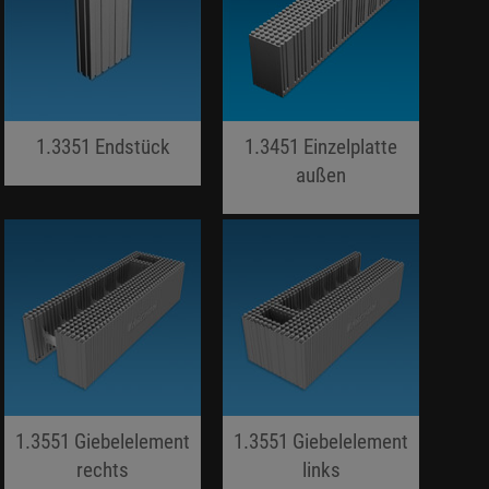
1.3351 Endstück
1.3451 Einzelplatte
jojo hallo hallo
außen
jojo hallo hallo
1.3551 Giebelelement
1.3551 Giebelelement
rechts
links