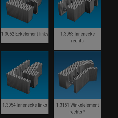
1.3052 Eckelement links
1.3053 Innenecke
jojo hallo hallo
rechts
jojo hallo hallo
1.3054 Innenecke links
1.3151 Winkelelement
jojo hallo hallo
rechts *