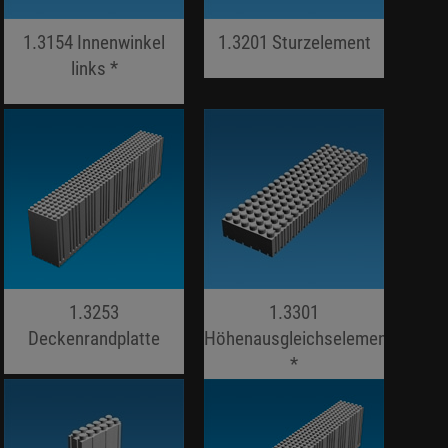
1.3154 Innenwinkel
1.3201 Sturzelement
links *
jojo hallo hallo
jojo hallo hallo
1.3253
1.3301
Deckenrandplatte
Höhenausgleichselement
jojo hallo hallo
*
jojo hallo hallo