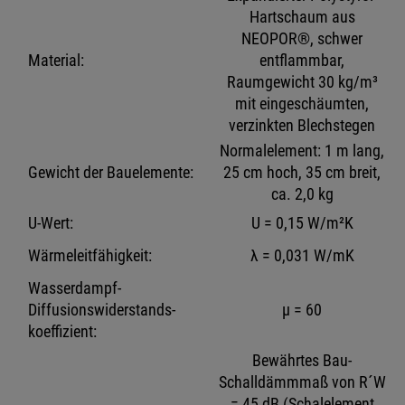
Hartschaum aus
NEOPOR®, schwer
Material:
entflammbar,
Raumgewicht 30 kg/m³
mit eingeschäumten,
verzinkten Blechstegen
Normalelement: 1 m lang,
Gewicht der Bauelemente:
25 cm hoch, 35 cm breit,
ca. 2,0 kg
U-Wert:
U = 0,15 W/m²K
Wärmeleitfähigkeit:
λ = 0,031 W/mK
Wasserdampf-
Diffusionswiderstands-
μ = 60
koeffizient:
Bewährtes Bau-
Schalldämmmaß von R´W
= 45 dB (Schalelement