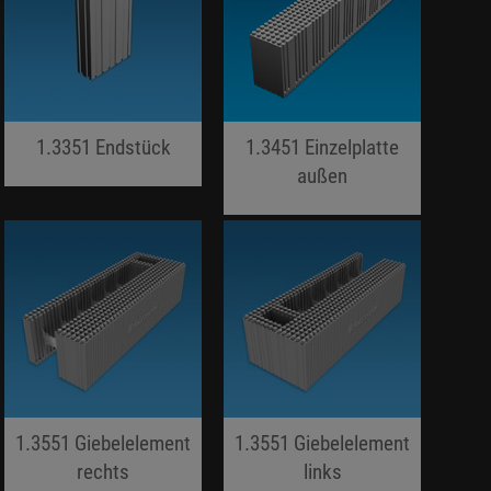
1.3351 Endstück
1.3451 Einzelplatte
jojo hallo hallo
außen
jojo hallo hallo
1.3551 Giebelelement
1.3551 Giebelelement
rechts
links