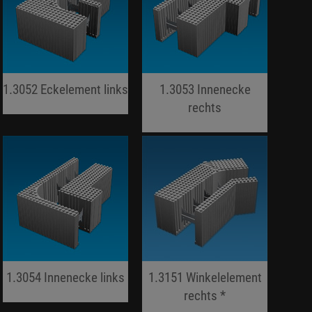
1.3052 Eckelement links
1.3053 Innenecke
jojo hallo hallo
rechts
jojo hallo hallo
1.3054 Innenecke links
1.3151 Winkelelement
jojo hallo hallo
rechts *