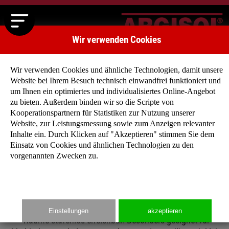
Wir verwenden Cookies
Wir verwenden Cookies und ähnliche Technologien, damit unsere
Website bei Ihrem Besuch technisch einwandfrei funktioniert und
um Ihnen ein optimiertes und individualisiertes Online-Angebot
zu bieten. Außerdem binden wir so die Scripte von
Kooperationspartnern für Statistiken zur Nutzung unserer
BUNGALOWS
Website, zur Leistungsmessung sowie zum Anzeigen relevanter
Sie wollen die Natur mit dem Wohnen verbinden?
Inhalte ein. Durch Klicken auf "Akzeptieren" stimmen Sie dem
Wollen keine Treppen steigen? Und eine individuelle
Einsatz von Cookies und ähnlichen Technologien zu den
vorgenannten Zwecken zu.
Grundrissplanung mit offenem Raumkonzept?
Dann sind Sie mit unseren Bungalows gut beraten: Freie, flach
Einfamilienhäuser mit verschiedenen Dachformen und alle
Einstellungen
akzeptieren
Räume stufenlos erreichbar! Besonders geeignet für