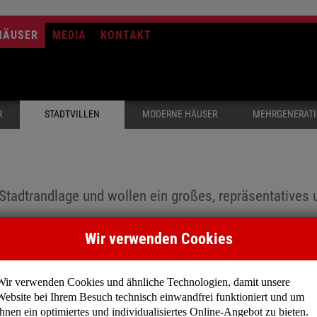
HÄUSER
MEDIA
KONTAKT
R
STADTVILLEN
MODERNE HÄUSER
MEHRGENERAT
 Stadtrandlage und wollen ein großes, repräsentatives
Wir verwenden Cookies
nspruchsvolle Einfamilienhäuser mit großzügiger Wohnfläche 
luteten Räume laden zum Verweilen ein. In diesen Häusern fin
Wir verwenden Cookies und ähnliche Technologien, damit unsere
Website bei Ihrem Besuch technisch einwandfrei funktioniert und um
Ihnen ein optimiertes und individualisiertes Online-Angebot zu bieten.