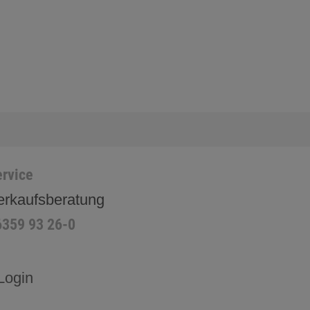
rvice
erkaufsberatung
6359 93 26-0
Login