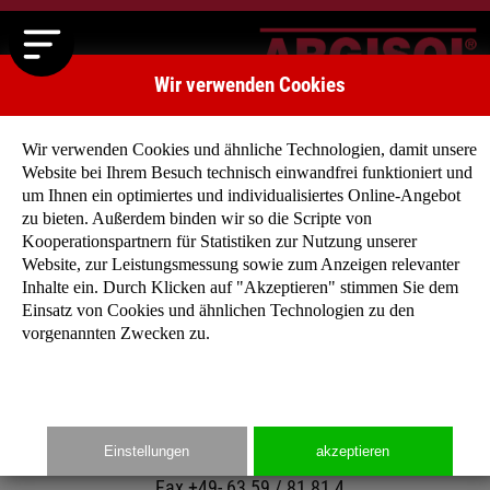
Wir verwenden Cookies
Wir verwenden Cookies und ähnliche Technologien, damit unsere
Website bei Ihrem Besuch technisch einwandfrei funktioniert und
um Ihnen ein optimiertes und individualisiertes Online-Angebot
zu bieten. Außerdem binden wir so die Scripte von
Kooperationspartnern für Statistiken zur Nutzung unserer
Website, zur Leistungsmessung sowie zum Anzeigen relevanter
Kontakt
Inhalte ein. Durch Klicken auf "Akzeptieren" stimmen Sie dem
Einsatz von Cookies und ähnlichen Technologien zu den
ARGISOL Bausysteme BEWA GmbH
vorgenannten Zwecken zu.
Grünstadter Straße 2
D-67271 Obersülzen
Einstellungen
akzeptieren
Tel. +49- 63 59 / 93 26-0
Fax +49- 63 59 / 81 81 4