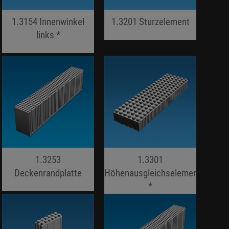
1.3154 Innenwinkel
1.3201 Sturzelement
links *
jojo hallo hallo
jojo hallo hallo
1.3253
1.3301
Deckenrandplatte
Höhenausgleichselement
jojo hallo hallo
*
jojo hallo hallo