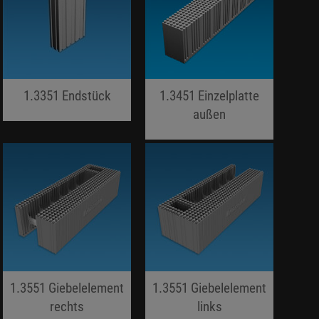
1.3351 Endstück
1.3451 Einzelplatte
jojo hallo hallo
außen
jojo hallo hallo
1.3551 Giebelelement
1.3551 Giebelelement
rechts
links