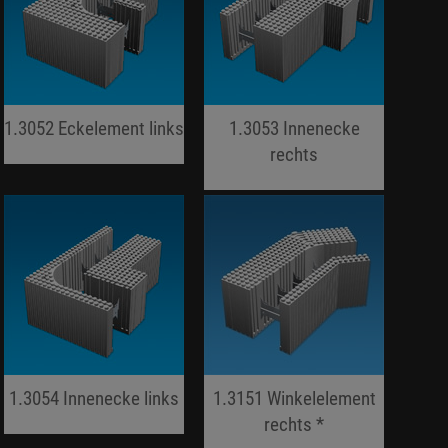
1.3052 Eckelement links
1.3053 Innenecke
jojo hallo hallo
rechts
jojo hallo hallo
1.3054 Innenecke links
1.3151 Winkelelement
jojo hallo hallo
rechts *