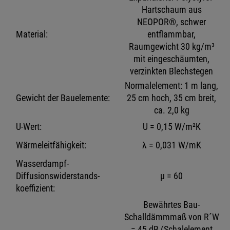
Hartschaum aus
NEOPOR®, schwer
Material:
entflammbar,
Raumgewicht 30 kg/m³
mit eingeschäumten,
verzinkten Blechstegen
Normalelement: 1 m lang,
Gewicht der Bauelemente:
25 cm hoch, 35 cm breit,
ca. 2,0 kg
U-Wert:
U = 0,15 W/m²K
Wärmeleitfähigkeit:
λ = 0,031 W/mK
Wasserdampf-
Diffusionswiderstands-
μ = 60
koeffizient:
Bewährtes Bau-
Schalldämmmaß von R´W
= 45 dB (Schalelement