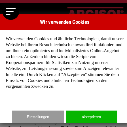
Wir verwenden Cookies
Wir verwenden Cookies und ähnliche Technologien, damit unsere
Website bei Ihrem Besuch technisch einwandfrei funktioniert und
um Ihnen ein optimiertes und individualisiertes Online-Angebot
zu bieten. Außerdem binden wir so die Scripte von
Kooperationspartnern für Statistiken zur Nutzung unserer
Website, zur Leistungsmessung sowie zum Anzeigen relevanter
Haben Sie noch keine konkrete Vorstellung, wie Ihr
Inhalte ein. Durch Klicken auf "Akzeptieren" stimmen Sie dem
zukünftiges Niedrigenergiehaus aussehen soll?
Einsatz von Cookies und ähnlichen Technologien zu den
Dann lassen Sie sich von unseren Typenhäuser
vorgenannten Zwecken zu.
inspirieren, denn für jeden Geschmack findet sich
der richtige Entwurf!
Einstellungen
akzeptieren
Ob eingeschossige Bungalows mit offenem