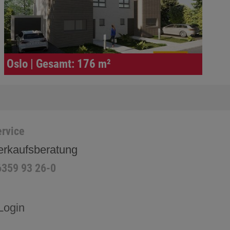
Oslo | Gesamt: 176 m²
rvice
erkaufsberatung
6359 93 26-0
Login