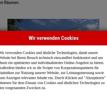
ten Räumen.
Wir verwenden Cookies
Wir verwenden Cookies und ähnliche Technologien, damit unsere
Website bei Ihrem Besuch technisch einwandfrei funktioniert und um
Ihnen ein optimiertes und individualisiertes Online-Angebot zu bieten.
Außerdem binden wir so die Scripte von Kooperationspartnern für
Statistiken zur Nutzung unserer Website, zur Leistungsmessung sowie
zum Anzeigen relevanter Inhalte ein. Durch Klicken auf "Akzeptieren"
Madison II | Gesamt: 99 m²
stimmen Sie dem Einsatz von Cookies und ähnlichen Technologien zu
den vorgenannten Zwecken zu.