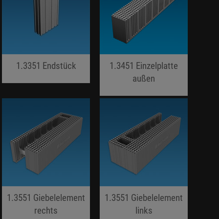
1.3351 Endstück
1.3451 Einzelplatte
jojo hallo hallo
außen
jojo hallo hallo
1.3551 Giebelelement
1.3551 Giebelelement
rechts
links