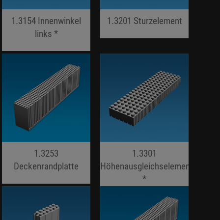
1.3154 Innenwinkel
1.3201 Sturzelement
links *
jojo hallo hallo
jojo hallo hallo
1.3253
1.3301
Deckenrandplatte
Höhenausgleichselement
jojo hallo hallo
*
jojo hallo hallo