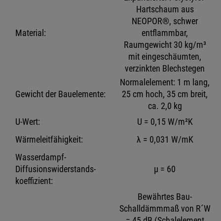
Hartschaum aus
NEOPOR®, schwer
Material:
entflammbar,
Raumgewicht 30 kg/m³
mit eingeschäumten,
verzinkten Blechstegen
Normalelement: 1 m lang,
Gewicht der Bauelemente:
25 cm hoch, 35 cm breit,
ca. 2,0 kg
U-Wert:
U = 0,15 W/m²K
Wärmeleitfähigkeit:
λ = 0,031 W/mK
Wasserdampf-
Diffusionswiderstands-
μ = 60
koeffizient:
Bewährtes Bau-
Schalldämmmaß von R´W
= 45 dB (Schalelement