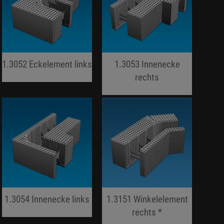
1.3052 Eckelement links
1.3053 Innenecke
jojo hallo hallo
rechts
jojo hallo hallo
1.3054 Innenecke links
1.3151 Winkelelement
jojo hallo hallo
rechts *